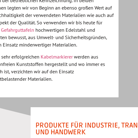
h der betrieblichen Kennzeichnung. In beiden
hen legten wir von Beginn an ebenso großen Wert auf
chhaltigkeit der verwendeten Materialien wie auch auf
pekt der Qualität. So verwenden wir bis heute für
e
Gefahrguttafeln
hochwertigen Edelstahl und
hten bewusst, aus Umwelt- und Sicherheitsgründen,
n Einsatz minderwertiger Materialien.
 sehr erfolgreichen
Kabelmarkierer
werden aus
nfreien Kunststoffen hergestellt und wo immer es
 ist, verzichten wir auf den Einsatz
belastender Materialien.
PRODUKTE FÜR INDUSTRIE, TRA
UND HANDWERK