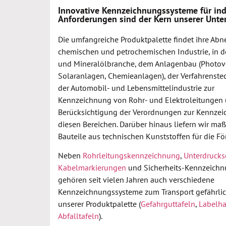
Innovative Kennzeichnungssysteme für ind
Anforderungen sind der Kern unserer Unt
Die umfangreiche Produktpalette findet ihre Abn
chemischen und petrochemischen Industrie, in d
und Mineralölbranche, dem Anlagenbau (Photovo
Solaranlagen, Chemieanlagen), der Verfahrenste
der Automobil- und Lebensmittelindustrie zur
Kennzeichnung von Rohr- und Elektroleitungen 
Berücksichtigung der Verordnungen zur Kennzei
diesen Bereichen. Darüber hinaus liefern wir maß
Bauteile aus technischen Kunststoffen für die Fö
Neben
Rohrleitungskennzeichnung
,
Unterdrucks
Kabelmarkierungen
und Sicherheits-Kennzeich
gehören seit vielen Jahren auch verschiedene
Kennzeichnungssysteme zum Transport gefährlic
unserer Produktpalette (
Gefahrguttafeln
,
Labelha
Abfalltafeln
).