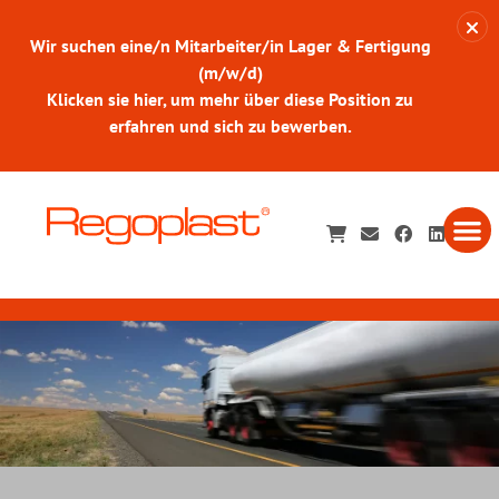
Wir suchen eine/n Mitarbeiter/in Lager & Fertigung
(m/w/d)
Klicken sie hier, um mehr über diese Position zu
erfahren und sich zu bewerben.