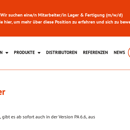
Wir suchen eine/n Mitarbeiter/in Lager & Fertigung (m/w/d)
ie hier, um mehr über diese Position zu erfahren und sich zu bew
N
PRODUKTE
DISTRIBUTOREN
REFERENZEN
NEWS
er
gibt es ab sofort auch in der Version PA 6.6, aus